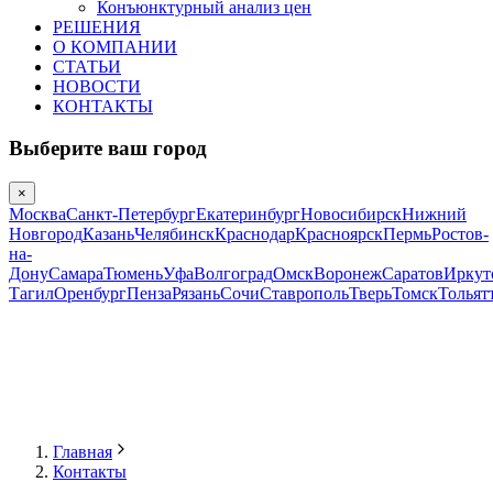
Конъюнктурный анализ цен
РЕШЕНИЯ
О КОМПАНИИ
СТАТЬИ
НОВОСТИ
КОНТАКТЫ
Выберите ваш город
×
Москва
Санкт-Петербург
Екатеринбург
Новосибирск
Нижний
Новгород
Казань
Челябинск
Краснодар
Красноярск
Пермь
Ростов-
на-
Дону
Самара
Тюмень
Уфа
Волгоград
Омск
Воронеж
Саратов
Иркут
Тагил
Оренбург
Пенза
Рязань
Сочи
Ставрополь
Тверь
Томск
Тольят
Главная
Контакты