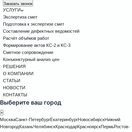
Заказать звонок
УСЛУГИ
Экспертиза смет
Подготовка к экспертизе смет
Составление дефектных ведомостей
Расчёт объёмов работ
Формирование актов КС-2 и КС-3
Сметное сопровождение
Конъюнктурный анализ цен
РЕШЕНИЯ
О КОМПАНИИ
СТАТЬИ
НОВОСТИ
КОНТАКТЫ
Выберите ваш город
×
Москва
Санкт-Петербург
Екатеринбург
Новосибирск
Нижний
Новгород
Казань
Челябинск
Краснодар
Красноярск
Пермь
Ростов-