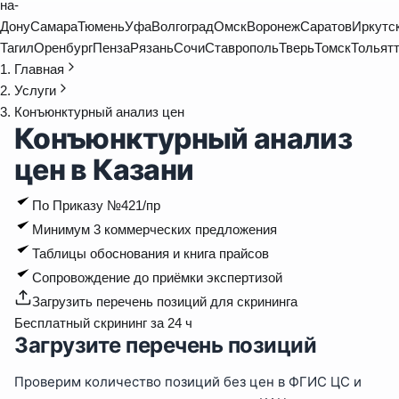
на-
Дону
Самара
Тюмень
Уфа
Волгоград
Омск
Воронеж
Саратов
Иркутс
Тагил
Оренбург
Пенза
Рязань
Сочи
Ставрополь
Тверь
Томск
Тольят
Главная
Услуги
Конъюнктурный анализ цен
Конъюнктурный анализ
цен в Казани
По Приказу №421/пр
Минимум 3 коммерческих предложения
Таблицы обоснования и книга прайсов
Сопровождение до приёмки экспертизой
Загрузить перечень позиций для скрининга
Бесплатный скрининг за 24 ч
Загрузите перечень позиций
Проверим количество позиций без цен в ФГИС ЦС и